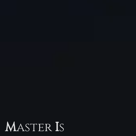
M
aster
I
s