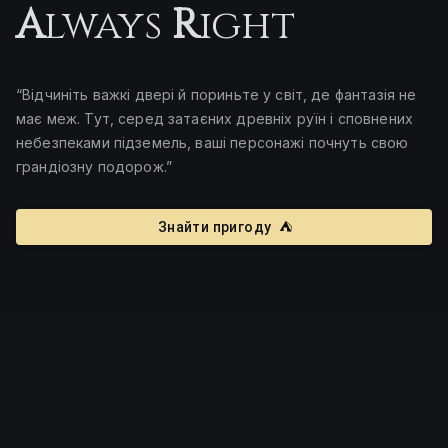
A
lways
R
ight
“Відчиніть важкі двері й пориньте у світ, де фантазія не
має меж. Тут, серед затаєних древніх руїн і сповнених
небезпеками підземель, ваші персонажі почнуть свою
грандіозну подорож.”
Знайти пригоду
⛺️️